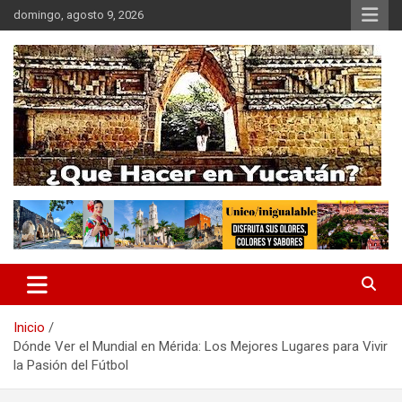
Saltar
domingo, agosto 9, 2026
al
contenido
EL MUNDO MAYA EN TUS MANOS
QUE HACER EN YUCATÁN
Inicio
Dónde Ver el Mundial en Mérida: Los Mejores Lugares para Vivir
la Pasión del Fútbol