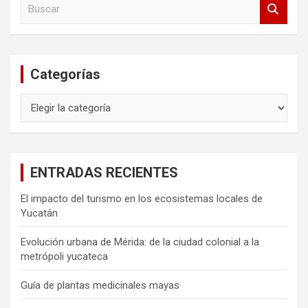
B
u
s
c
a
Categorías
r
Categorías
ENTRADAS RECIENTES
El impacto del turismo en los ecosistemas locales de
Yucatán
Evolución urbana de Mérida: de la ciudad colonial a la
metrópoli yucateca
Guía de plantas medicinales mayas