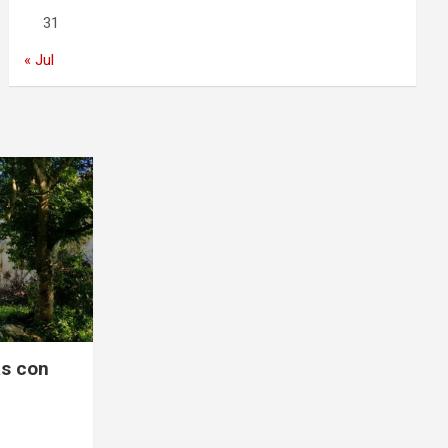
31
« Jul
s con