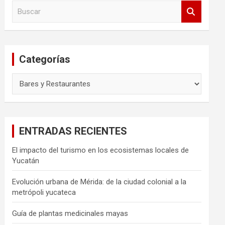
B
u
s
c
a
Categorías
r
Categorías
ENTRADAS RECIENTES
El impacto del turismo en los ecosistemas locales de
Yucatán
Evolución urbana de Mérida: de la ciudad colonial a la
metrópoli yucateca
Guía de plantas medicinales mayas