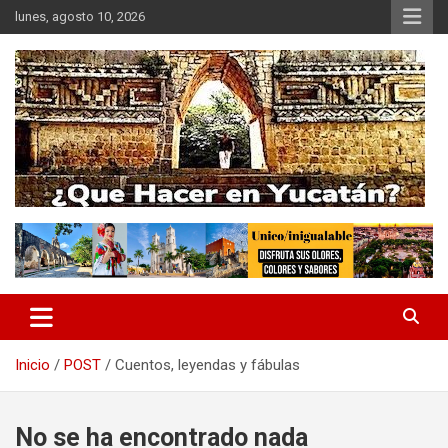
Saltar
lunes, agosto 10, 2026
al
contenido
EL MUNDO MAYA EN TUS MANOS
QUE HACER EN YUCATÁN
Inicio
POST
Cuentos, leyendas y fábulas
No se ha encontrado nada