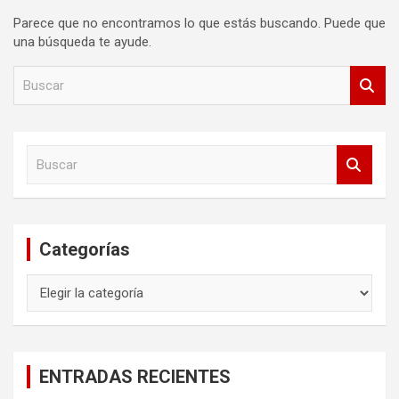
Parece que no encontramos lo que estás buscando. Puede que
una búsqueda te ayude.
B
u
s
c
a
B
r
u
s
c
a
Categorías
r
Categorías
ENTRADAS RECIENTES