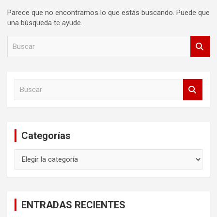
Parece que no encontramos lo que estás buscando. Puede que
una búsqueda te ayude.
B
u
s
c
a
B
r
u
s
c
a
Categorías
r
Categorías
ENTRADAS RECIENTES