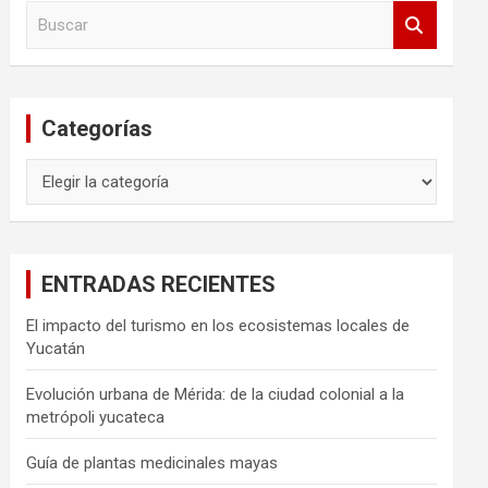
B
u
s
c
a
Categorías
r
Categorías
ENTRADAS RECIENTES
El impacto del turismo en los ecosistemas locales de
Yucatán
Evolución urbana de Mérida: de la ciudad colonial a la
metrópoli yucateca
Guía de plantas medicinales mayas