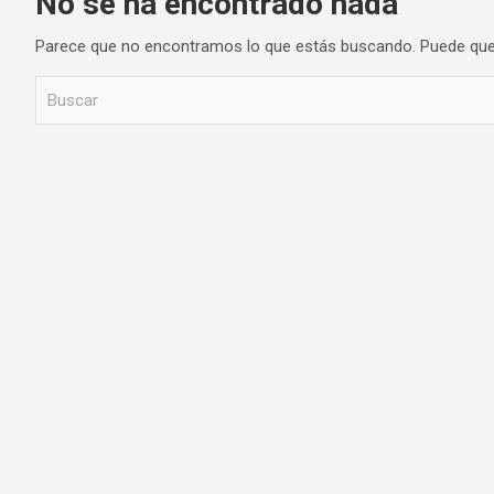
No se ha encontrado nada
Parece que no encontramos lo que estás buscando. Puede que
B
u
s
c
a
r