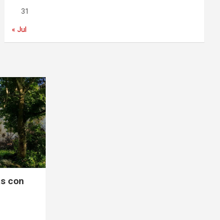
31
« Jul
s con